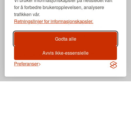
Vi bruker informasjonskapsler på nettstedet vårt
for å forbedre brukeropplevelsen, analysere
spisskompetanse og effektivisering av
trafikken vår.
selve utviklingsprosessen (DevOps)
Retningslinjer for informasjonskapsler.
samt implementering av moderne
rammeverk som f.eks. Angular.
Godta alle
Avvis ikke-essensielle
Teknologi:
DevOps, .NET, C#, Angular
Preferanser